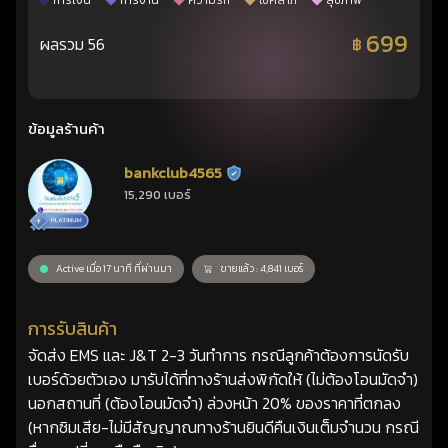
การเงิน
การงาน
ความรัก
โชคลาภ
สุขภาพ
699
ผลรวม 56
฿
ข้อมูลร้านค้า
bankclub4565
ร้านยืนยันแล้ว
15,290 เบอร์
Active เมื่อ 17 นาที ที่ผ่านมา
ขายแล้ว : 4,841 เบอร์
การรับสินค้า
จัดส่ง EMS และ J&T 2-3 วันทำการ กรณีลูกค้าต้องการนัดรับ
เบอร์ด้วยตัวเอง มารับได้ที่ทางร้านส่งพิกัดให้ (ไม่ต้องโอนมัดจำ)
นอกสถานที่ (ต้องโอนมัดจำ) ล่วงหน้า 20% ของราคาที่ตกลง
(หากซิมเสีย-ไม่มีสัญญาณทางร้านยินดีคืนเงินเต็มจำนวน กรณี