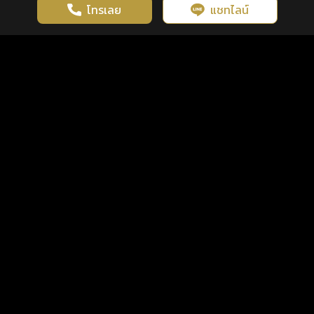
โทรเลย
แชทไลน์
เว็บไซต์นี้มีการใช้งานคุกกี้ เพื่อเพิ่มประสิทธิภาพและประสบการณ์ที่ดี
ดวงดูดี
×
คลิกดูดวงฟรี
ยอมรับ
รู้ก่อน พร้อมกว่า ทุกจังหวะชีวิต
ในการใช้งานเว็บไซต์
นโยบายความเป็นส่วนตัว
แพ็กเกจ
เงื่อนไขการใช้บริการ