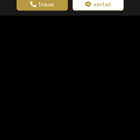
โทรเลย
แชทไลน์
เว็บไซต์นี้มีการใช้งานคุกกี้ เพื่อเพิ่มประสิทธิภาพและประสบการณ์ที่ดี
ดวงดูดี
×
คลิกดูดวงฟรี
ยอมรับ
รู้ก่อน พร้อมกว่า ทุกจังหวะชีวิต
ในการใช้งานเว็บไซต์
นโยบายความเป็นส่วนตัว
แพ็กเกจ
เงื่อนไขการใช้บริการ