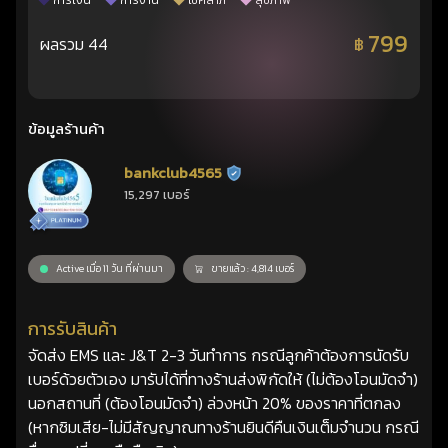
การเงิน
การงาน
โชคลาภ
สุขภาพ
799
ผลรวม 44
฿
ข้อมูลร้านค้า
bankclub4565
ร้านยืนยันแล้ว
15,297 เบอร์
Active เมื่อ 11 วัน ที่ผ่านมา
ขายแล้ว : 4,814 เบอร์
การรับสินค้า
จัดส่ง EMS และ J&T 2-3 วันทำการ กรณีลูกค้าต้องการนัดรับ
เบอร์ด้วยตัวเอง มารับได้ที่ทางร้านส่งพิกัดให้ (ไม่ต้องโอนมัดจำ)
นอกสถานที่ (ต้องโอนมัดจำ) ล่วงหน้า 20% ของราคาที่ตกลง
(หากซิมเสีย-ไม่มีสัญญาณทางร้านยินดีคืนเงินเต็มจำนวน กรณี