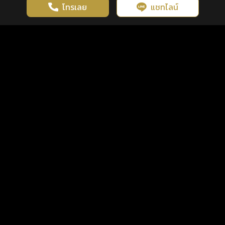
โทรเลย
แชทไลน์
เว็บไซต์นี้มีการใช้งานคุกกี้ เพื่อเพิ่มประสิทธิภาพและประสบการณ์ที่ดี
ดวงดูดี
×
คลิกดูดวงฟรี
ยอมรับ
รู้ก่อน พร้อมกว่า ทุกจังหวะชีวิต
ในการใช้งานเว็บไซต์
นโยบายความเป็นส่วนตัว
แพ็กเกจ
เงื่อนไขการใช้บริการ