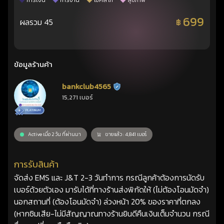
การเงิน
การงาน
โชคลาภ
สุขภาพ
699
ผลรวม 45
฿
ข้อมูลร้านค้า
bankclub4565
ร้านยืนยันแล้ว
15,271 เบอร์
Active เมื่อ 2 วัน ที่ผ่านมา
ขายแล้ว : 4,841 เบอร์
การรับสินค้า
จัดส่ง EMS และ J&T 2-3 วันทำการ กรณีลูกค้าต้องการนัดรับ
เบอร์ด้วยตัวเอง มารับได้ที่ทางร้านส่งพิกัดให้ (ไม่ต้องโอนมัดจำ)
นอกสถานที่ (ต้องโอนมัดจำ) ล่วงหน้า 20% ของราคาที่ตกลง
(หากซิมเสีย-ไม่มีสัญญาณทางร้านยินดีคืนเงินเต็มจำนวน กรณี