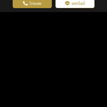
โทรเลย
แชทไลน์
เว็บไซต์นี้มีการใช้งานคุกกี้ เพื่อเพิ่มประสิทธิภาพและประสบการณ์ที่ดี
ดวงดูดี
×
คลิกดูดวงฟรี
ยอมรับ
รู้ก่อน พร้อมกว่า ทุกจังหวะชีวิต
ในการใช้งานเว็บไซต์
นโยบายความเป็นส่วนตัว
แพ็กเกจ
เงื่อนไขการใช้บริการ