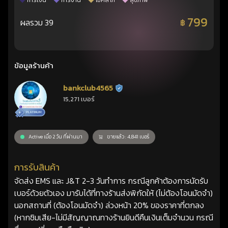
การเงิน
การงาน
โชคลาภ
สุขภาพ
799
ผลรวม 39
฿
ข้อมูลร้านค้า
bankclub4565
ร้านยืนยันแล้ว
15,271 เบอร์
Active เมื่อ 2 วัน ที่ผ่านมา
ขายแล้ว : 4,841 เบอร์
การรับสินค้า
จัดส่ง EMS และ J&T 2-3 วันทำการ กรณีลูกค้าต้องการนัดรับ
เบอร์ด้วยตัวเอง มารับได้ที่ทางร้านส่งพิกัดให้ (ไม่ต้องโอนมัดจำ)
นอกสถานที่ (ต้องโอนมัดจำ) ล่วงหน้า 20% ของราคาที่ตกลง
(หากซิมเสีย-ไม่มีสัญญาณทางร้านยินดีคืนเงินเต็มจำนวน กรณี