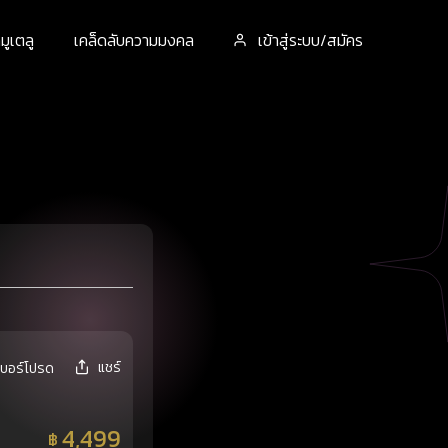
ูเตลู
เคล็ดลับความมงคล
เข้าสู่ระบบ/สมัคร
แชร์
เบอร์โปรด
4,499
฿