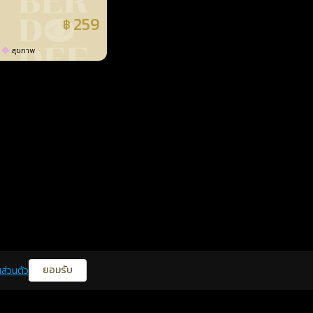
259
฿
แล้ว
สุขภาพ
ยอมรับ
ส่วนตัว