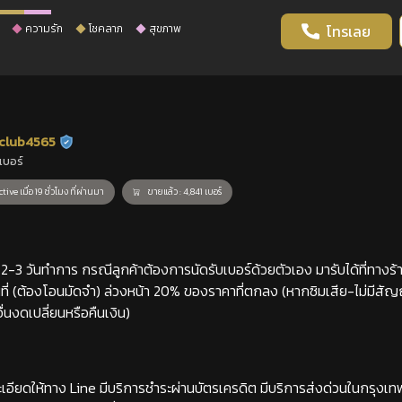
ความรัก
โชคลาภ
สุขภาพ
โทรเลย
club4565
ร้านยืนยันแล้ว
เบอร์
tive เมื่อ 19 ชั่วโมง ที่ผ่านมา
ขายแล้ว : 4,841 เบอร์
-3 วันทำการ กรณีลูกค้าต้องการนัดรับเบอร์ด้วยตัวเอง มารับได้ที่ทางร้าน
่ (ต้องโอนมัดจำ) ล่วงหน้า 20% ของราคาที่ตกลง (หากซิมเสีย-ไม่มีสั
่นงดเปลี่ยนหรือคืนเงิน)
เอียดให้ทาง Line มีบริการชำระผ่านบัตรเครดิต มีบริการส่งด่วนในกรุงเ