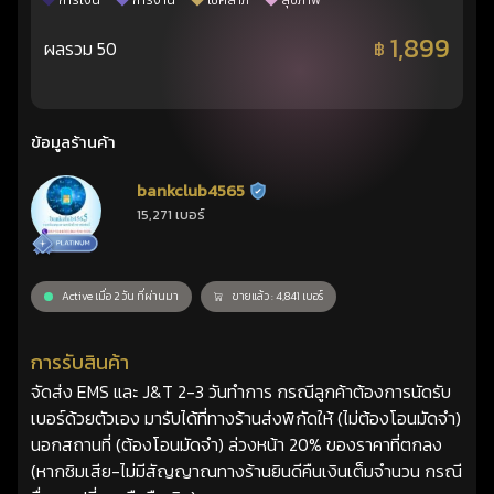
การเงิน
การงาน
โชคลาภ
สุขภาพ
1,899
ผลรวม 50
฿
ข้อมูลร้านค้า
bankclub4565
ร้านยืนยันแล้ว
15,271 เบอร์
Active เมื่อ 2 วัน ที่ผ่านมา
ขายแล้ว : 4,841 เบอร์
การรับสินค้า
จัดส่ง EMS และ J&T 2-3 วันทำการ กรณีลูกค้าต้องการนัดรับ
เบอร์ด้วยตัวเอง มารับได้ที่ทางร้านส่งพิกัดให้ (ไม่ต้องโอนมัดจำ)
นอกสถานที่ (ต้องโอนมัดจำ) ล่วงหน้า 20% ของราคาที่ตกลง
(หากซิมเสีย-ไม่มีสัญญาณทางร้านยินดีคืนเงินเต็มจำนวน กรณี