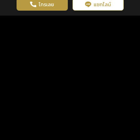
โทรเลย
แชทไลน์
เว็บไซต์นี้มีการใช้งานคุกกี้ เพื่อเพิ่มประสิทธิภาพและประสบการณ์ที่ดี
ดวงดูดี
×
คลิกดูดวงฟรี
ยอมรับ
รู้ก่อน พร้อมกว่า ทุกจังหวะชีวิต
ในการใช้งานเว็บไซต์
นโยบายความเป็นส่วนตัว
แพ็กเกจ
เงื่อนไขการใช้บริการ