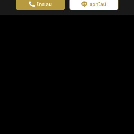
โทรเลย
แชทไลน์
เว็บไซต์นี้มีการใช้งานคุกกี้ เพื่อเพิ่มประสิทธิภาพและประสบการณ์ที่ดี
ดวงดูดี
×
คลิกดูดวงฟรี
ยอมรับ
รู้ก่อน พร้อมกว่า ทุกจังหวะชีวิต
ในการใช้งานเว็บไซต์
นโยบายความเป็นส่วนตัว
แพ็กเกจ
เงื่อนไขการใช้บริการ