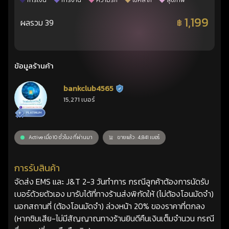
การเงิน
การงาน
ความรัก
โชคลาภ
สุขภาพ
1,199
ผลรวม 39
฿
ข้อมูลร้านค้า
bankclub4565
ร้านยืนยันแล้ว
15,271 เบอร์
Active เมื่อ 10 ชั่วโมง ที่ผ่านมา
ขายแล้ว : 4,841 เบอร์
การรับสินค้า
จัดส่ง EMS และ J&T 2-3 วันทำการ กรณีลูกค้าต้องการนัดรับ
เบอร์ด้วยตัวเอง มารับได้ที่ทางร้านส่งพิกัดให้ (ไม่ต้องโอนมัดจำ)
นอกสถานที่ (ต้องโอนมัดจำ) ล่วงหน้า 20% ของราคาที่ตกลง
(หากซิมเสีย-ไม่มีสัญญาณทางร้านยินดีคืนเงินเต็มจำนวน กรณี