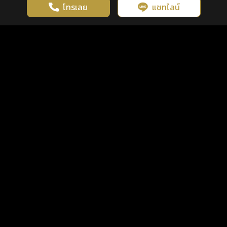
โทรเลย
แชทไลน์
เว็บไซต์นี้มีการใช้งานคุกกี้ เพื่อเพิ่มประสิทธิภาพและประสบการณ์ที่ดี
ดวงดูดี
×
คลิกดูดวงฟรี
ยอมรับ
รู้ก่อน พร้อมกว่า ทุกจังหวะชีวิต
ในการใช้งานเว็บไซต์
นโยบายความเป็นส่วนตัว
แพ็กเกจ
เงื่อนไขการใช้บริการ