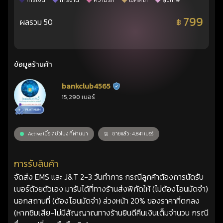
การเงิน
การงาน
ความรัก
โชคลาภ
สุขภาพ
799
ผลรวม 50
฿
ข้อมูลร้านค้า
bankclub4565
ร้านยืนยันแล้ว
15,290 เบอร์
Active เมื่อ 7 ชั่วโมง ที่ผ่านมา
ขายแล้ว : 4,841 เบอร์
การรับสินค้า
จัดส่ง EMS และ J&T 2-3 วันทำการ กรณีลูกค้าต้องการนัดรับ
เบอร์ด้วยตัวเอง มารับได้ที่ทางร้านส่งพิกัดให้ (ไม่ต้องโอนมัดจำ)
นอกสถานที่ (ต้องโอนมัดจำ) ล่วงหน้า 20% ของราคาที่ตกลง
(หากซิมเสีย-ไม่มีสัญญาณทางร้านยินดีคืนเงินเต็มจำนวน กรณี