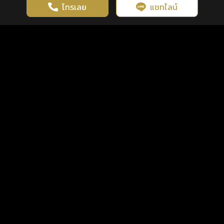
โทรเลย
แชทไลน์
เว็บไซต์นี้มีการใช้งานคุกกี้ เพื่อเพิ่มประสิทธิภาพและประสบการณ์ที่ดี
ดวงดูดี
×
คลิกดูดวงฟรี
ยอมรับ
รู้ก่อน พร้อมกว่า ทุกจังหวะชีวิต
ในการใช้งานเว็บไซต์
นโยบายความเป็นส่วนตัว
แพ็กเกจ
เงื่อนไขการใช้บริการ