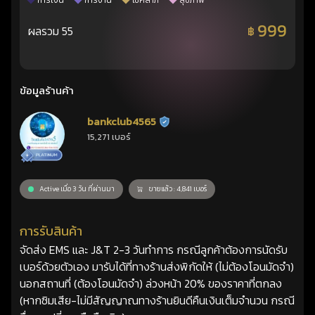
การเงิน
การงาน
โชคลาภ
สุขภาพ
999
ผลรวม 55
฿
ข้อมูลร้านค้า
bankclub4565
ร้านยืนยันแล้ว
15,271 เบอร์
Active เมื่อ 3 วัน ที่ผ่านมา
ขายแล้ว : 4,841 เบอร์
การรับสินค้า
จัดส่ง EMS และ J&T 2-3 วันทำการ กรณีลูกค้าต้องการนัดรับ
เบอร์ด้วยตัวเอง มารับได้ที่ทางร้านส่งพิกัดให้ (ไม่ต้องโอนมัดจำ)
นอกสถานที่ (ต้องโอนมัดจำ) ล่วงหน้า 20% ของราคาที่ตกลง
(หากซิมเสีย-ไม่มีสัญญาณทางร้านยินดีคืนเงินเต็มจำนวน กรณี