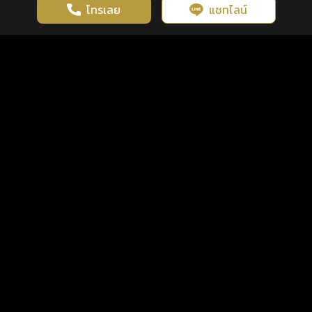
โทรเลย
แชทไลน์
เว็บไซต์นี้มีการใช้งานคุกกี้ เพื่อเพิ่มประสิทธิภาพและประสบการณ์ที่ดี
ดวงดูดี
×
คลิกดูดวงฟรี
ยอมรับ
รู้ก่อน พร้อมกว่า ทุกจังหวะชีวิต
ในการใช้งานเว็บไซต์
นโยบายความเป็นส่วนตัว
แพ็กเกจ
เงื่อนไขการใช้บริการ