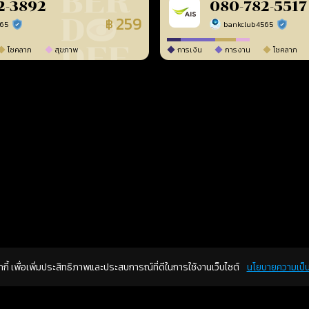
2-3892
080-782-5517
259
฿
565
bankclub4565
ร้านยืนยันแล้ว
ร้านยืนยัน
โชคลาภ
สุขภาพ
การเงิน
การงาน
โชคลาภ
คุกกี้ เพื่อเพิ่มประสิทธิภาพและประสบการณ์ที่ดีในการใช้งานเว็บไซต์
นโยบายความเป็น