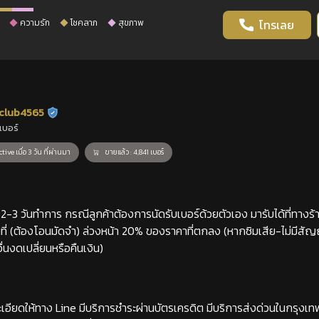
ความรัก
โชคลาภ
สุขภาพ
โทรเลย
club4565
ร้านยืนยันแล้ว
เบอร์
tive เมื่อ 3 วัน ที่ผ่านมา
ขายแล้ว : 4,841 เบอร์
-3 วันทำการ กรณีลูกค้าต้องการนัดรับเบอร์ด้วยตัวเอง มารับได้ที่ทางร้าน
่ (ต้องโอนมัดจำ) ล่วงหน้า 20% ของราคาที่ตกลง (หากซิมเสีย-ไม่มีสั
่นงดเปลี่ยนหรือคืนเงิน)
เอียดให้ทาง Line มีบริการชำระผ่านบัตรเครดิต มีบริการส่งด่วนในกรุงเ