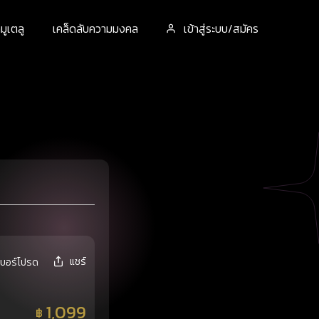
ูเตลู
เคล็ดลับความมงคล
เข้าสู่ระบบ/สมัคร
แชร์
เบอร์โปรด
1,099
฿