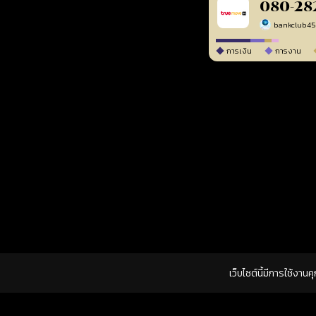
080-28
bankclub4
การเงิน
การงาน
เว็บไซต์นี้มีการใช้งาน