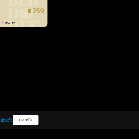
259
฿
แล้ว
สุขภาพ
ยอมรับ
ส่วนตัว