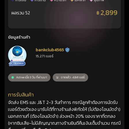
การเงิน
การงาน
ความรัก
โชคลาภ
สุขภาพ
2,899
ผลรวม 52
฿
ข้อมูลร้านค้า
bankclub4565
ร้านยืนยันแล้ว
15,271 เบอร์
Active เมื่อ 3 วัน ที่ผ่านมา
ขายแล้ว : 4,841 เบอร์
การรับสินค้า
จัดส่ง EMS และ J&T 2-3 วันทำการ กรณีลูกค้าต้องการนัดรับ
เบอร์ด้วยตัวเอง มารับได้ที่ทางร้านส่งพิกัดให้ (ไม่ต้องโอนมัดจำ)
นอกสถานที่ (ต้องโอนมัดจำ) ล่วงหน้า 20% ของราคาที่ตกลง
(หากซิมเสีย-ไม่มีสัญญาณทางร้านยินดีคืนเงินเต็มจำนวน กรณี