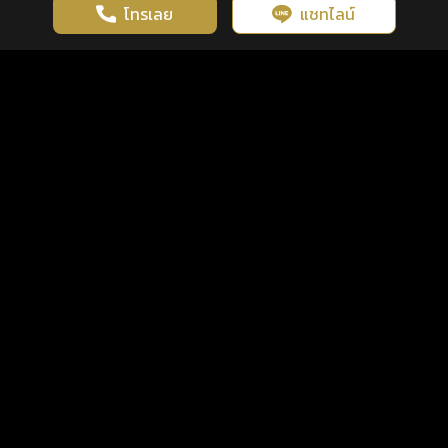
โทรเลย
แชทไลน์
เว็บไซต์นี้มีการใช้งานคุกกี้ เพื่อเพิ่มประสิทธิภาพและประสบการณ์ที่ดี
ดวงดูดี
×
คลิกดูดวงฟรี
ยอมรับ
รู้ก่อน พร้อมกว่า ทุกจังหวะชีวิต
ในการใช้งานเว็บไซต์
นโยบายความเป็นส่วนตัว
แพ็กเกจ
เงื่อนไขการใช้บริการ