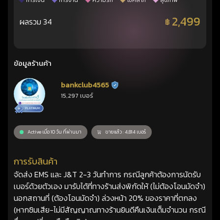
การเงิน
การงาน
ความรัก
โชคลาภ
สุขภาพ
2,499
ผลรวม 34
฿
ข้อมูลร้านค้า
bankclub4565
ร้านยืนยันแล้ว
15,297 เบอร์
Active เมื่อ 10 วัน ที่ผ่านมา
ขายแล้ว : 4,814 เบอร์
การรับสินค้า
จัดส่ง EMS และ J&T 2-3 วันทำการ กรณีลูกค้าต้องการนัดรับ
เบอร์ด้วยตัวเอง มารับได้ที่ทางร้านส่งพิกัดให้ (ไม่ต้องโอนมัดจำ)
นอกสถานที่ (ต้องโอนมัดจำ) ล่วงหน้า 20% ของราคาที่ตกลง
(หากซิมเสีย-ไม่มีสัญญาณทางร้านยินดีคืนเงินเต็มจำนวน กรณี