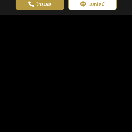
โทรเลย
แชทไลน์
เว็บไซต์นี้มีการใช้งานคุกกี้ เพื่อเพิ่มประสิทธิภาพและประสบการณ์ที่ดี
ดวงดูดี
×
คลิกดูดวงฟรี
ยอมรับ
รู้ก่อน พร้อมกว่า ทุกจังหวะชีวิต
ในการใช้งานเว็บไซต์
นโยบายความเป็นส่วนตัว
แพ็กเกจ
เงื่อนไขการใช้บริการ