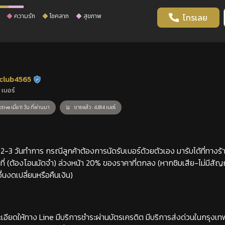
ความรัก
โชคลาภ
สุขภาพ
โทรเลย
club4565
ร้านยืนยันแล้ว
 เบอร์
tive เมื่อ 11 วัน ที่ผ่านมา
ขายแล้ว : 4,814 เบอร์
-3 วันทำการ กรณีลูกค้าต้องการนัดรับเบอร์ด้วยตัวเอง มารับได้ที่ทางร้าน
่ (ต้องโอนมัดจำ) ล่วงหน้า 20% ของราคาที่ตกลง (หากซิมเสีย-ไม่มีสั
่นงดเปลี่ยนหรือคืนเงิน)
เอียดให้ทาง Line มีบริการชำระผ่านบัตรเครดิต มีบริการส่งด่วนในกรุงเ