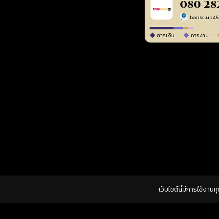
080-28
bankclub4
การเงิน
การงาน
เว็บไซต์นี้มีการใช้งาน