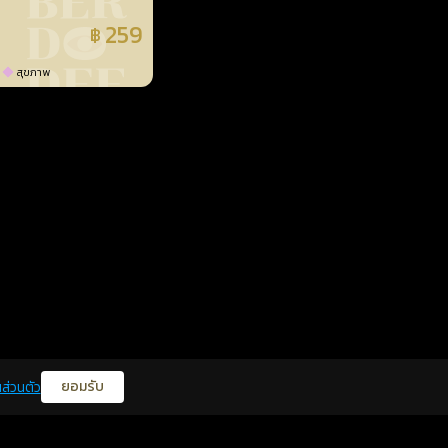
259
฿
แล้ว
สุขภาพ
ยอมรับ
ส่วนตัว