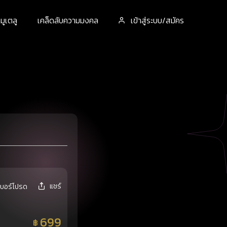
ูเตลู
เคล็ดลับความมงคล
เข้าสู่ระบบ/สมัคร
แชร์
เบอร์โปรด
699
฿