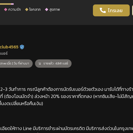
ความรัก
โชคลาภ
สุขภาพ
โทรเลย
club4565
ร้านยืนยันแล้ว
เบอร์
tive เมื่อ 2 วัน ที่ผ่านมา
ขายแล้ว : 4,841 เบอร์
-3 วันทำการ กรณีลูกค้าต้องการนัดรับเบอร์ด้วยตัวเอง มารับได้ที่ทางร้าน
่ (ต้องโอนมัดจำ) ล่วงหน้า 20% ของราคาที่ตกลง (หากซิมเสีย-ไม่มีสั
่นงดเปลี่ยนหรือคืนเงิน)
เอียดให้ทาง Line มีบริการชำระผ่านบัตรเครดิต มีบริการส่งด่วนในกรุงเ