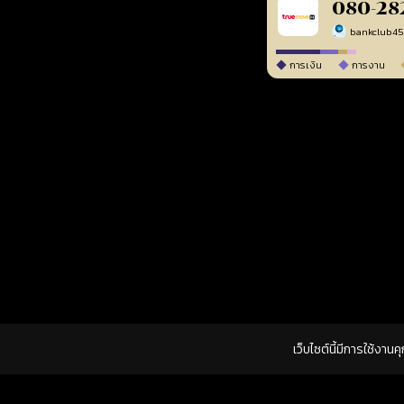
080-28
bankclub4
การเงิน
การงาน
เว็บไซต์นี้มีการใช้งาน