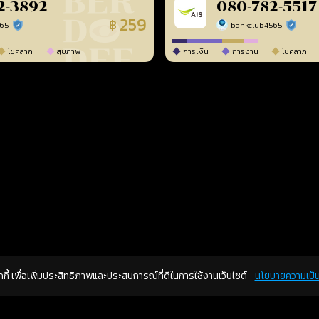
2-3892
080-782-5517
259
฿
565
bankclub4565
ร้านยืนยันแล้ว
ร้านยืนยัน
โชคลาภ
สุขภาพ
การเงิน
การงาน
โชคลาภ
คุกกี้ เพื่อเพิ่มประสิทธิภาพและประสบการณ์ที่ดีในการใช้งานเว็บไซต์
นโยบายความเป็น