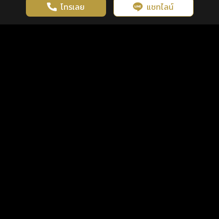
โทรเลย
แชทไลน์
เว็บไซต์นี้มีการใช้งานคุกกี้ เพื่อเพิ่มประสิทธิภาพและประสบการณ์ที่ดี
ดวงดูดี
×
คลิกดูดวงฟรี
ยอมรับ
รู้ก่อน พร้อมกว่า ทุกจังหวะชีวิต
ในการใช้งานเว็บไซต์
นโยบายความเป็นส่วนตัว
แพ็กเกจ
เงื่อนไขการใช้บริการ