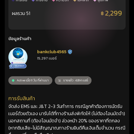
การเงิน
การงาน
ความรัก
โชคลาภ
สุขภาพ
2,299
ผลรวม 51
฿
ข้อมูลร้านค้า
bankclub4565
ร้านยืนยันแล้ว
15,297 เบอร์
Active เมื่อ 11 วัน ที่ผ่านมา
ขายแล้ว : 4,814 เบอร์
การรับสินค้า
จัดส่ง EMS และ J&T 2-3 วันทำการ กรณีลูกค้าต้องการนัดรับ
เบอร์ด้วยตัวเอง มารับได้ที่ทางร้านส่งพิกัดให้ (ไม่ต้องโอนมัดจำ)
นอกสถานที่ (ต้องโอนมัดจำ) ล่วงหน้า 20% ของราคาที่ตกลง
(หากซิมเสีย-ไม่มีสัญญาณทางร้านยินดีคืนเงินเต็มจำนวน กรณี