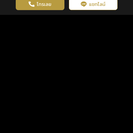
โทรเลย
แชทไลน์
เว็บไซต์นี้มีการใช้งานคุกกี้ เพื่อเพิ่มประสิทธิภาพและประสบการณ์ที่ดี
ดวงดูดี
×
คลิกดูดวงฟรี
ยอมรับ
รู้ก่อน พร้อมกว่า ทุกจังหวะชีวิต
ในการใช้งานเว็บไซต์
นโยบายความเป็นส่วนตัว
แพ็กเกจ
เงื่อนไขการใช้บริการ