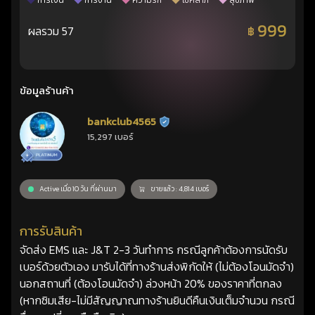
การเงิน
การงาน
ความรัก
โชคลาภ
สุขภาพ
999
ผลรวม 57
฿
ข้อมูลร้านค้า
bankclub4565
ร้านยืนยันแล้ว
15,297 เบอร์
Active เมื่อ 10 วัน ที่ผ่านมา
ขายแล้ว : 4,814 เบอร์
การรับสินค้า
จัดส่ง EMS และ J&T 2-3 วันทำการ กรณีลูกค้าต้องการนัดรับ
เบอร์ด้วยตัวเอง มารับได้ที่ทางร้านส่งพิกัดให้ (ไม่ต้องโอนมัดจำ)
นอกสถานที่ (ต้องโอนมัดจำ) ล่วงหน้า 20% ของราคาที่ตกลง
(หากซิมเสีย-ไม่มีสัญญาณทางร้านยินดีคืนเงินเต็มจำนวน กรณี