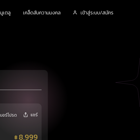
ูเตลู
เคล็ดลับความมงคล
เข้าสู่ระบบ/สมัคร
แชร์
เบอร์โปรด
8,999
฿