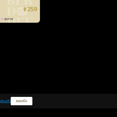
259
฿
แล้ว
สุขภาพ
ยอมรับ
ส่วนตัว