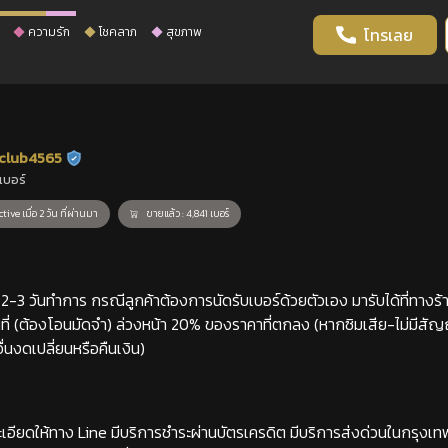
ความรัก
โชคลาภ
สุขภาพ
โทรเลย
club4565
ร้านยืนยันแล้ว
เบอร์
tive เมื่อ 2 วัน ที่ผ่านมา
ขายแล้ว : 4,841 เบอร์
-3 วันทำการ กรณีลูกค้าต้องการนัดรับเบอร์ด้วยตัวเอง มารับได้ที่ทางร้าน
่ (ต้องโอนมัดจำ) ล่วงหน้า 20% ของราคาที่ตกลง (หากซิมเสีย-ไม่มีสั
่นงดเปลี่ยนหรือคืนเงิน)
เอียดให้ทาง Line มีบริการชำระผ่านบัตรเครดิต มีบริการส่งด่วนในกรุงเ