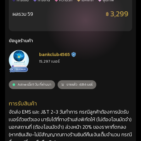
การเงิน
การงาน
ความรัก
โชคลาภ
สุขภาพ
3,299
ผลรวม 59
฿
ข้อมูลร้านค้า
bankclub4565
ร้านยืนยันแล้ว
15,297 เบอร์
Active เมื่อ 11 วัน ที่ผ่านมา
ขายแล้ว : 4,814 เบอร์
การรับสินค้า
จัดส่ง EMS และ J&T 2-3 วันทำการ กรณีลูกค้าต้องการนัดรับ
เบอร์ด้วยตัวเอง มารับได้ที่ทางร้านส่งพิกัดให้ (ไม่ต้องโอนมัดจำ)
นอกสถานที่ (ต้องโอนมัดจำ) ล่วงหน้า 20% ของราคาที่ตกลง
(หากซิมเสีย-ไม่มีสัญญาณทางร้านยินดีคืนเงินเต็มจำนวน กรณี