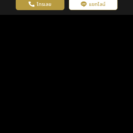
โทรเลย
แชทไลน์
เว็บไซต์นี้มีการใช้งานคุกกี้ เพื่อเพิ่มประสิทธิภาพและประสบการณ์ที่ดี
ดวงดูดี
×
คลิกดูดวงฟรี
ยอมรับ
รู้ก่อน พร้อมกว่า ทุกจังหวะชีวิต
ในการใช้งานเว็บไซต์
นโยบายความเป็นส่วนตัว
แพ็กเกจ
เงื่อนไขการใช้บริการ