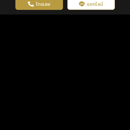
โทรเลย
แชทไลน์
เว็บไซต์นี้มีการใช้งานคุกกี้ เพื่อเพิ่มประสิทธิภาพและประสบการณ์ที่ดี
ดวงดูดี
×
คลิกดูดวงฟรี
ยอมรับ
รู้ก่อน พร้อมกว่า ทุกจังหวะชีวิต
ในการใช้งานเว็บไซต์
นโยบายความเป็นส่วนตัว
แพ็กเกจ
เงื่อนไขการใช้บริการ