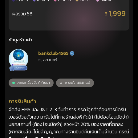
การเงิน
การงาน
ความรัก
โชคลาภ
สุขภาพ
1,999
ผลรวม 58
฿
ข้อมูลร้านค้า
bankclub4565
ร้านยืนยันแล้ว
15,271 เบอร์
Active เมื่อ 2 วัน ที่ผ่านมา
ขายแล้ว : 4,841 เบอร์
การรับสินค้า
จัดส่ง EMS และ J&T 2-3 วันทำการ กรณีลูกค้าต้องการนัดรับ
เบอร์ด้วยตัวเอง มารับได้ที่ทางร้านส่งพิกัดให้ (ไม่ต้องโอนมัดจำ)
นอกสถานที่ (ต้องโอนมัดจำ) ล่วงหน้า 20% ของราคาที่ตกลง
(หากซิมเสีย-ไม่มีสัญญาณทางร้านยินดีคืนเงินเต็มจำนวน กรณี