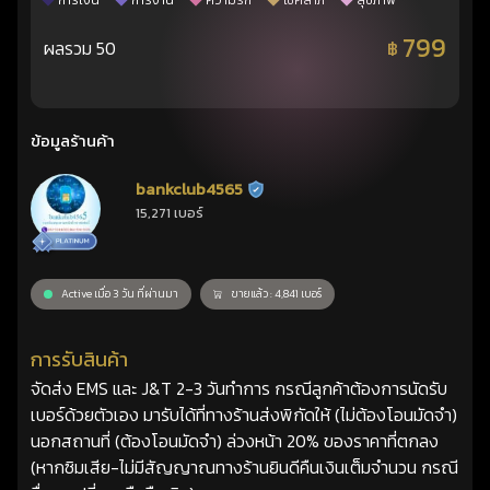
การเงิน
การงาน
ความรัก
โชคลาภ
สุขภาพ
799
ผลรวม 50
฿
ข้อมูลร้านค้า
bankclub4565
ร้านยืนยันแล้ว
15,271 เบอร์
Active เมื่อ 3 วัน ที่ผ่านมา
ขายแล้ว : 4,841 เบอร์
การรับสินค้า
จัดส่ง EMS และ J&T 2-3 วันทำการ กรณีลูกค้าต้องการนัดรับ
เบอร์ด้วยตัวเอง มารับได้ที่ทางร้านส่งพิกัดให้ (ไม่ต้องโอนมัดจำ)
นอกสถานที่ (ต้องโอนมัดจำ) ล่วงหน้า 20% ของราคาที่ตกลง
(หากซิมเสีย-ไม่มีสัญญาณทางร้านยินดีคืนเงินเต็มจำนวน กรณี