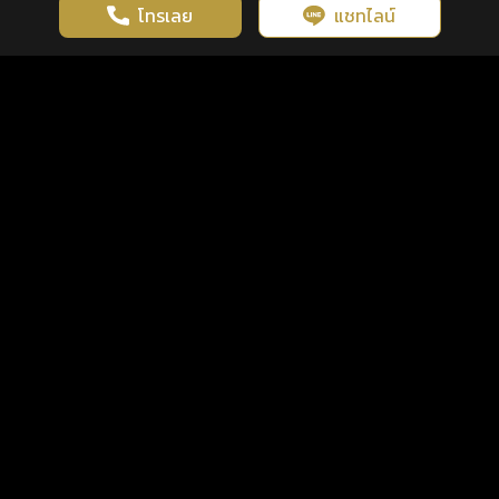
โทรเลย
แชทไลน์
เว็บไซต์นี้มีการใช้งานคุกกี้ เพื่อเพิ่มประสิทธิภาพและประสบการณ์ที่ดี
ดวงดูดี
×
คลิกดูดวงฟรี
ยอมรับ
รู้ก่อน พร้อมกว่า ทุกจังหวะชีวิต
ในการใช้งานเว็บไซต์
นโยบายความเป็นส่วนตัว
แพ็กเกจ
เงื่อนไขการใช้บริการ