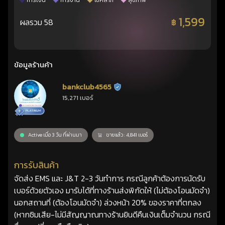
การเงิน
การงาน
โชคลาภ
สุขภาพ
1,599
ผลรวม 58
฿
ข้อมูลร้านค้า
bankclub4565
ร้านยืนยันแล้ว
15,271 เบอร์
Active เมื่อ 3 วัน ที่ผ่านมา
ขายแล้ว : 4,841 เบอร์
การรับสินค้า
จัดส่ง EMS และ J&T 2-3 วันทำการ กรณีลูกค้าต้องการนัดรับ
เบอร์ด้วยตัวเอง มารับได้ที่ทางร้านส่งพิกัดให้ (ไม่ต้องโอนมัดจำ)
นอกสถานที่ (ต้องโอนมัดจำ) ล่วงหน้า 20% ของราคาที่ตกลง
(หากซิมเสีย-ไม่มีสัญญาณทางร้านยินดีคืนเงินเต็มจำนวน กรณี