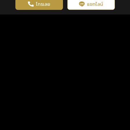
โทรเลย
แชทไลน์
เว็บไซต์นี้มีการใช้งานคุกกี้ เพื่อเพิ่มประสิทธิภาพและประสบการณ์ที่ดี
ดวงดูดี
×
คลิกดูดวงฟรี
ยอมรับ
รู้ก่อน พร้อมกว่า ทุกจังหวะชีวิต
ในการใช้งานเว็บไซต์
นโยบายความเป็นส่วนตัว
แพ็กเกจ
เงื่อนไขการใช้บริการ