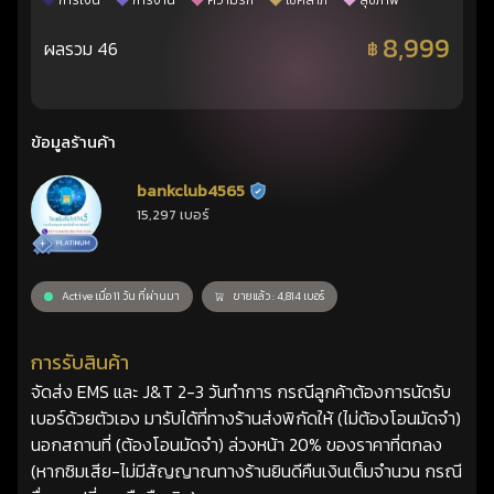
การเงิน
การงาน
ความรัก
โชคลาภ
สุขภาพ
8,999
ผลรวม 46
฿
ข้อมูลร้านค้า
bankclub4565
ร้านยืนยันแล้ว
15,297 เบอร์
Active เมื่อ 11 วัน ที่ผ่านมา
ขายแล้ว : 4,814 เบอร์
การรับสินค้า
จัดส่ง EMS และ J&T 2-3 วันทำการ กรณีลูกค้าต้องการนัดรับ
เบอร์ด้วยตัวเอง มารับได้ที่ทางร้านส่งพิกัดให้ (ไม่ต้องโอนมัดจำ)
นอกสถานที่ (ต้องโอนมัดจำ) ล่วงหน้า 20% ของราคาที่ตกลง
(หากซิมเสีย-ไม่มีสัญญาณทางร้านยินดีคืนเงินเต็มจำนวน กรณี