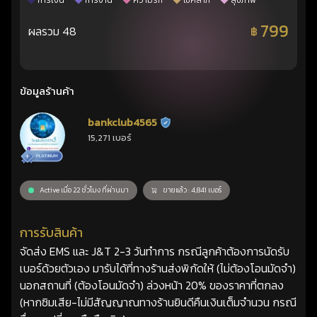
การเงิน
การงาน
ความรัก
โชคลาภ
สุขภาพ
799
ผลรวม 48
฿
ข้อมูลร้านค้า
bankclub4565
ร้านยืนยันแล้ว
15,271 เบอร์
Active เมื่อ 22 ชั่วโมง ที่ผ่านมา
ขายแล้ว : 4,841 เบอร์
การรับสินค้า
จัดส่ง EMS และ J&T 2-3 วันทำการ กรณีลูกค้าต้องการนัดรับ
เบอร์ด้วยตัวเอง มารับได้ที่ทางร้านส่งพิกัดให้ (ไม่ต้องโอนมัดจำ)
นอกสถานที่ (ต้องโอนมัดจำ) ล่วงหน้า 20% ของราคาที่ตกลง
(หากซิมเสีย-ไม่มีสัญญาณทางร้านยินดีคืนเงินเต็มจำนวน กรณี