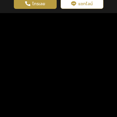
โทรเลย
แชทไลน์
เว็บไซต์นี้มีการใช้งานคุกกี้ เพื่อเพิ่มประสิทธิภาพและประสบการณ์ที่ดี
ดวงดูดี
×
คลิกดูดวงฟรี
ยอมรับ
รู้ก่อน พร้อมกว่า ทุกจังหวะชีวิต
ในการใช้งานเว็บไซต์
นโยบายความเป็นส่วนตัว
แพ็กเกจ
เงื่อนไขการใช้บริการ