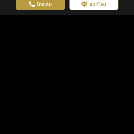
โทรเลย
แชทไลน์
เว็บไซต์นี้มีการใช้งานคุกกี้ เพื่อเพิ่มประสิทธิภาพและประสบการณ์ที่ดี
ดวงดูดี
×
คลิกดูดวงฟรี
ยอมรับ
รู้ก่อน พร้อมกว่า ทุกจังหวะชีวิต
ในการใช้งานเว็บไซต์
นโยบายความเป็นส่วนตัว
แพ็กเกจ
เงื่อนไขการใช้บริการ