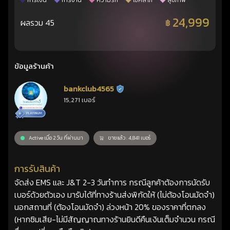
การเงิน
การงาน
ความรัก
โชคลาภ
สุขภาพ
24,999
ผลรวม 45
฿
ข้อมูลร้านค้า
bankclub4565
ร้านยืนยันแล้ว
15,271 เบอร์
Active เมื่อ 2 วัน ที่ผ่านมา
ขายแล้ว : 4,841 เบอร์
การรับสินค้า
จัดส่ง EMS และ J&T 2-3 วันทำการ กรณีลูกค้าต้องการนัดรับ
เบอร์ด้วยตัวเอง มารับได้ที่ทางร้านส่งพิกัดให้ (ไม่ต้องโอนมัดจำ)
นอกสถานที่ (ต้องโอนมัดจำ) ล่วงหน้า 20% ของราคาที่ตกลง
(หากซิมเสีย-ไม่มีสัญญาณทางร้านยินดีคืนเงินเต็มจำนวน กรณี