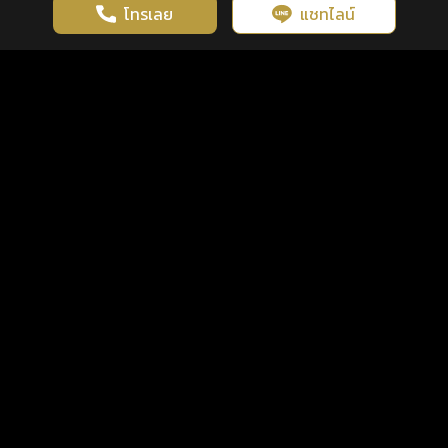
โทรเลย
แชทไลน์
เว็บไซต์นี้มีการใช้งานคุกกี้ เพื่อเพิ่มประสิทธิภาพและประสบการณ์ที่ดี
ดวงดูดี
×
คลิกดูดวงฟรี
ยอมรับ
รู้ก่อน พร้อมกว่า ทุกจังหวะชีวิต
ในการใช้งานเว็บไซต์
นโยบายความเป็นส่วนตัว
แพ็กเกจ
เงื่อนไขการใช้บริการ