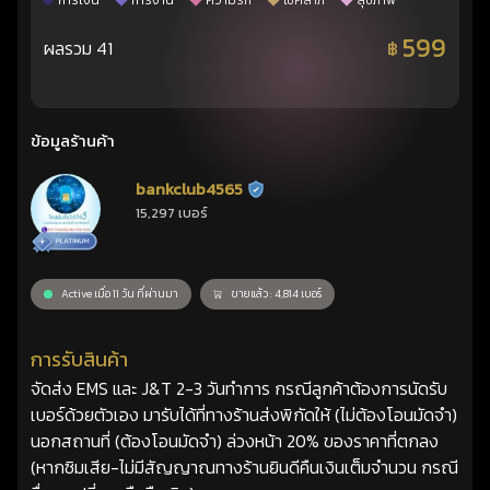
การเงิน
การงาน
ความรัก
โชคลาภ
สุขภาพ
599
ผลรวม 41
฿
ข้อมูลร้านค้า
bankclub4565
ร้านยืนยันแล้ว
15,297 เบอร์
Active เมื่อ 11 วัน ที่ผ่านมา
ขายแล้ว : 4,814 เบอร์
การรับสินค้า
จัดส่ง EMS และ J&T 2-3 วันทำการ กรณีลูกค้าต้องการนัดรับ
เบอร์ด้วยตัวเอง มารับได้ที่ทางร้านส่งพิกัดให้ (ไม่ต้องโอนมัดจำ)
นอกสถานที่ (ต้องโอนมัดจำ) ล่วงหน้า 20% ของราคาที่ตกลง
(หากซิมเสีย-ไม่มีสัญญาณทางร้านยินดีคืนเงินเต็มจำนวน กรณี